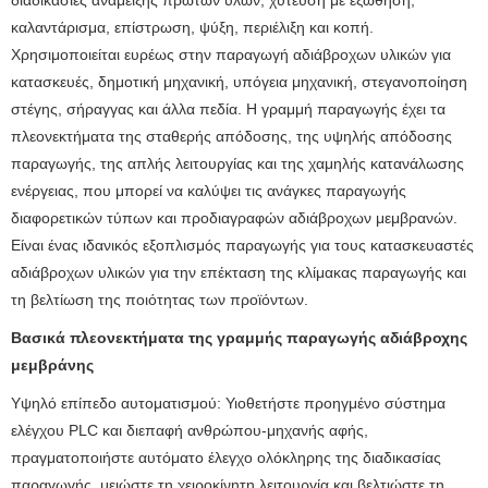
καλαντάρισμα, επίστρωση, ψύξη, περιέλιξη και κοπή.
Χρησιμοποιείται ευρέως στην παραγωγή αδιάβροχων υλικών για
κατασκευές, δημοτική μηχανική, υπόγεια μηχανική, στεγανοποίηση
στέγης, σήραγγας και άλλα πεδία. Η γραμμή παραγωγής έχει τα
πλεονεκτήματα της σταθερής απόδοσης, της υψηλής απόδοσης
παραγωγής, της απλής λειτουργίας και της χαμηλής κατανάλωσης
ενέργειας, που μπορεί να καλύψει τις ανάγκες παραγωγής
διαφορετικών τύπων και προδιαγραφών αδιάβροχων μεμβρανών.
Είναι ένας ιδανικός εξοπλισμός παραγωγής για τους κατασκευαστές
αδιάβροχων υλικών για την επέκταση της κλίμακας παραγωγής και
τη βελτίωση της ποιότητας των προϊόντων.
Βασικά πλεονεκτήματα της γραμμής παραγωγής αδιάβροχης
μεμβράνης
Υψηλό επίπεδο αυτοματισμού: Υιοθετήστε προηγμένο σύστημα
ελέγχου PLC και διεπαφή ανθρώπου-μηχανής αφής,
πραγματοποιήστε αυτόματο έλεγχο ολόκληρης της διαδικασίας
παραγωγής, μειώστε τη χειροκίνητη λειτουργία και βελτιώστε τη