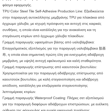
φάσμα εφαρμογής.
TPU Color Steel Tile Self-Adhesive Production Line: Εξειδικεύεται
στην παραγωγή αυτοκόλλητης μεμβράνης TPU για πλακάκια από
έγχρωμο χάλυβα, με ισχυρή πρόσφυση και αντοχή στις καιρικές
συνθήκες, η οποία είναι κατάλληλη για την ανακαίνιση και τη
στεγάνωση κτιρίων από έγχρωμο χάλυβα πλακιδίων.
Γραμμή παραγωγής υφασμάτων βάσης από υαλοβάμβακα:
Επαγγελματικός εξοπλισμός για την παραγωγή υαλοβάμβακα 胎基
布, η οποία είναι σημαντική πρώτη ύλη για ενισχυμένη αδιάβροχη
μεμβράνη, με υψηλή αντοχή εφελκυσμού και καλή σταθερότητα.
Γραμμή παραγωγής επίστρωσης από καουτσούκ βουτυλίου:
Χρησιμοποιείται για την παραγωγή αδιάβροχης επίστρωσης από
καουτσούκ βουτυλίου, με καλή στεγανοποίηση και αδιάβροχη
απόδοση, κατάλληλη για επεξεργασία στεγανοποίησης
λεπτομέρειας κτιρίων.
Γραμμή παραγωγής Waterproof Coating: Πλήρες σετ εξοπλισμού
για την παραγωγή διαφόρων αδιάβροχων επιστρώσεων, με ευέλικτη
ρύθμιση της φόρμουλας και ευρεία εφαρμογή προϊόντος.