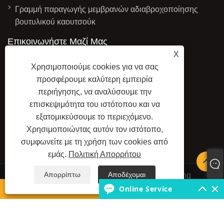
Γραμμή παραγωγής μεμβρανών αδιαβροχοποίησης
βουτυλικού καουτσούκ
Επικοινωνήστε Μαζί Μας
X
ΔΙΕΎΘΥΝΣΗ: Βιομηχανικό πάρκο
Χρησιμοποιούμε cookies για να σας
Taitou, πόλη Shouguang, επαρχία
προσφέρουμε καλύτερη εμπειρία
Shandong, Κίνα
περιήγησης, να αναλύσουμε την
επισκεψιμότητα του ιστότοπου και να
ΗΛΕΚΤΡΟΝΙΚΗ ΔΙΕΥΘΥΝΣΗ:
εξατομικεύσουμε το περιεχόμενο.
haiming@haimingmachine.com
Χρησιμοποιώντας αυτόν τον ιστότοπο,
ΦΑΞ: +86-18463653536
συμφωνείτε με τη χρήση των cookies από
ΤΗΛ:
+86-18463653536
εμάς.
Πολιτική Απορρήτου
Απορρίπτω
Αποδέχομαι
Πνευματικά δικαιώματα © 2025 Shouguang Haiming
Machinery Co., Ltd. Με την επιφύλαξη παντός δικαιώματος.
Online Service
whatsapp
ΗΛΕΚΤΡΟΝΙΚΗ ΔΙΕΥΘΥΝΣΗ
LINKS
SITEMAP
RSS
XML
ΠΟΛΙΤΙΚΉ ΑΠΟΡΡΉΤΟΥ