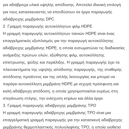
για αδιάβροχα υλικά υψηλής απόδοσης. Αποτελεί ιδανική επιλογή
για τους κατασκευαστές να επενδύσουν σε έργα παραγωγής
αδιάβροχης μεμβράνης DPC.
2. Γραμμή παραγωγής αυτοκόλλητων φιλμ HDPE
Η γραμμή παραγωγής αυτοκόλλητων ταινιών HDPE είναι ένας
επαγγελματικός εξοπλισμός για την παραγωγή αυτοκόλλητης
αδιάβροχης μεμβράνης HDPE, η οποία ενσωματώνει τις διαδικασίες
ανάμειξης πρώτων υλών, εξώθησης φιλμ, αυτοκόλλητης
επίστρωσης, ψύξης και περιέλιξης. Η γραμμή παραγωγής έχει τα
πλεονεκτήματα της υψηλής απόδοσης παραγωγής, της σταθερής
απόδοσης προϊόντος και της απλής λειτουργίας και μπορεί να
παράγει αυτοκόλλητη μεμβράνη HDPE με ισχυρή πρόσφυση και
καλή αδιάβροχη απόδοση, η οποία χρησιμοποιείται ευρέως στη
στεγάνωση στέγης, την ενίσχυση κτιρίων και άλλα έργα.
3. Γραμμή παραγωγής αδιάβροχης μεμβράνης TPO
Η γραμμή παραγωγής αδιάβροχης μεμβράνης TPO είναι μια
επαγγελματική γραμμή παραγωγής για την κατασκευή αδιάβροχης
μεμβράνης θερμοπλαστικής πολυολεφίνης TPO, η οποία υιοθετεί