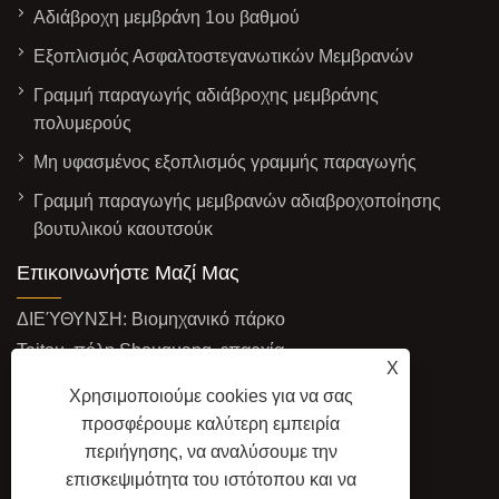
Αδιάβροχη μεμβράνη 1ου βαθμού
Εξοπλισμός Ασφαλτοστεγανωτικών Μεμβρανών
Γραμμή παραγωγής αδιάβροχης μεμβράνης
πολυμερούς
Μη υφασμένος εξοπλισμός γραμμής παραγωγής
Γραμμή παραγωγής μεμβρανών αδιαβροχοποίησης
βουτυλικού καουτσούκ
Επικοινωνήστε Μαζί Μας
ΔΙΕΎΘΥΝΣΗ: Βιομηχανικό πάρκο
Taitou, πόλη Shouguang, επαρχία
X
Shandong, Κίνα
Χρησιμοποιούμε cookies για να σας
ΗΛΕΚΤΡΟΝΙΚΗ ΔΙΕΥΘΥΝΣΗ:
προσφέρουμε καλύτερη εμπειρία
haiming@haimingmachine.com
περιήγησης, να αναλύσουμε την
επισκεψιμότητα του ιστότοπου και να
ΦΑΞ: +86-18463653536