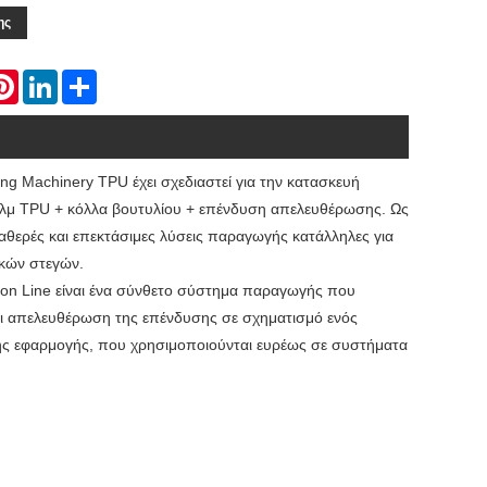
ης
atsApp
Pinterest
LinkedIn
Share
 Machinery TPU έχει σχεδιαστεί για την κατασκευή
ιλμ TPU + κόλλα βουτυλίου + επένδυση απελευθέρωσης. Ως
αθερές και επεκτάσιμες λύσεις παραγωγής κατάλληλες για
ϊκών στεγών.
ion Line είναι ένα σύνθετο σύστημα παραγωγής που
ι απελευθέρωση της επένδυσης σε σχηματισμό ενός
ής εφαρμογής, που χρησιμοποιούνται ευρέως σε συστήματα