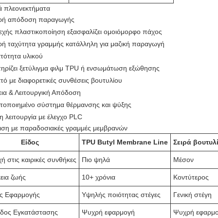
ά πλεονεκτήματα
ρή απόδοση παραγωγής
εχής πλαστικοποίηση εξασφαλίζει ομοιόμορφο πάχος
ρή ταχύτητα γραμμής κατάλληλη για μαζική παραγωγή
τότητα υλικού
ηρίζει ξετύλιγμα φιλμ TPU ή ενσωμάτωση εξώθησης
τό με διαφορετικές συνθέσεις βουτυλίου
εια & Λειτουργική Απόδοση
στοποιημένο σύστημα θέρμανσης και ψύξης
η λειτουργία με έλεγχο PLC
ιση με παραδοσιακές γραμμές μεμβρανών
Είδος
TPU Butyl Membrane Line
Σειρά βουτυλ
ή στις καιρικές συνθήκες
Πιο ψηλά
Μέσον
εια ζωής
10+ χρόνια
Κοντύτερος
ς Εφαρμογής
Υψηλής ποιότητας στέγες
Γενική στέγη
δος Εγκατάστασης
Ψυχρή εφαρμογή
Ψυχρή εφαρμ