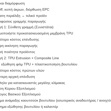
και διαμόρφωση
off, κοπή άκρων, διόρθωση EPC
ατη περιέλιξη → τελικό προϊόν
ρφώσεις γραμμής παραγωγής
γή 1: Σύνθετη γραμμή (Συνιστάται)
μοποιήστε προκατασκευασμένη μεμβράνη TPU
ότερο κόστος επένδυσης
ρη εκκίνηση παραγωγής
ρή ποιότητα προϊόντος
γή 2: TPU Extrusion + Composite Line
e εξώθηση φιλμ TPU + πλαστικοποίηση βουτυλίου
ότερο κόστος πρώτων υλών
τερη αρχική επένδυση
ληλο για κατασκευαστές μεγάλης κλίμακας
ση Κύριου Εξοπλισμού
ογος Βασικού Εξοπλισμού
μα ανάμειξης καουτσούκ βουτυλίου (εσωτερικός αναδευτήρας / ανοιχτό
ημα εξώθησης βουτυλίου ή καλαντέρ