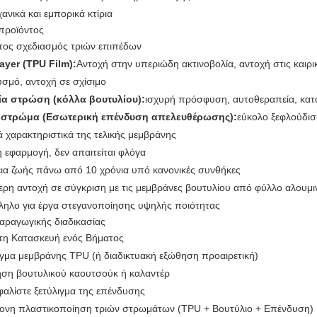
ανικά και εμπορικά κτίρια
προϊόντος
τος σχεδιασμός τριών επιπέδων
ayer (TPU Film):
Αντοχή στην υπεριώδη ακτινοβολία, αντοχή στις καιρ
υσμό, αντοχή σε σχίσιμο
α στρώση (κόλλα βουτυλίου):
ισχυρή πρόσφυση, αυτοθεραπεία, κατ
στρώμα (Εσωτερική επένδυση απελευθέρωσης):
εύκολο ξεφλούδισ
ά χαρακτηριστικά της τελικής μεμβράνης
 εφαρμογή, δεν απαιτείται φλόγα
εια ζωής πάνω από 10 χρόνια υπό κανονικές συνθήκες
ερη αντοχή σε σύγκριση με τις μεμβράνες βουτυλίου από φύλλο αλουμι
ληλο για έργα στεγανοποίησης υψηλής ποιότητας
αραγωγικής διαδικασίας
τη Κατασκευή ενός Βήματος
ιγμα μεμβράνης TPU (ή διαδικτυακή εξώθηση προαιρετική)
ση βουτυλικού καουτσούκ ή καλαντέρ
αλίστε ξετύλιγμα της επένδυσης
ονη πλαστικοποίηση τριών στρωμάτων (TPU + Βουτύλιο + Επένδυση)