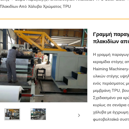
 Πλακιδίων Από Χάλυβα Χρώματος TPU
Γραμμή παραγ
πλακιδίων απ
Η γραμμή παραγωγή
κεραμίδια στέγης 
Haiming Machinery—
υλικών στέγης υψηλ
ενός περάσματος μ
μεμβράνη TPU, βου
Σχεδιασμένο για κρ
κυρίως σε σενάρια
χάλυβα με έγχρωμη 
φωτοβολταϊκά συστ