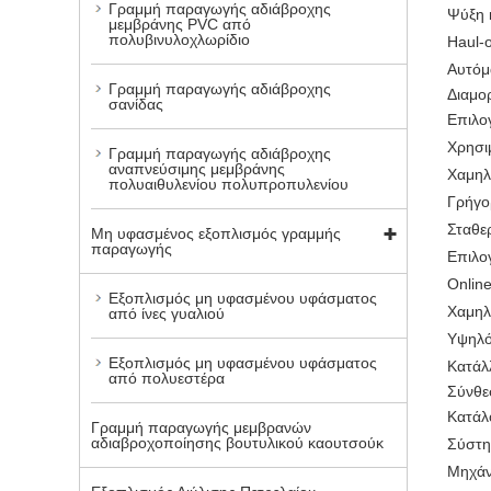
Γραμμή παραγωγής αδιάβροχης
Ψύξη 
μεμβράνης PVC από
πολυβινυλοχλωρίδιο
Haul-
Αυτόμ
Γραμμή παραγωγής αδιάβροχης
Διαμο
σανίδας
Επιλο
Χρησι
Γραμμή παραγωγής αδιάβροχης
αναπνεύσιμης μεμβράνης
Χαμηλ
πολυαιθυλενίου πολυπροπυλενίου
Γρήγο
Σταθε
Μη υφασμένος εξοπλισμός γραμμής
παραγωγής
Επιλο
Onlin
Εξοπλισμός μη υφασμένου υφάσματος
Χαμηλ
από ίνες γυαλιού
Υψηλό
Εξοπλισμός μη υφασμένου υφάσματος
Κατάλ
από πολυεστέρα
Σύνθε
Κατάλ
Γραμμή παραγωγής μεμβρανών
αδιαβροχοποίησης βουτυλικού καουτσούκ
Σύστη
Μηχάν