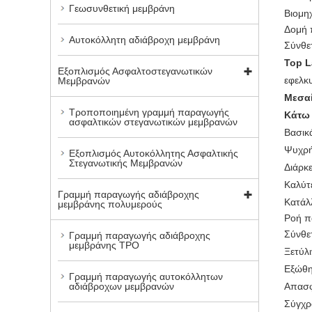
Γεωσυνθετική μεμβράνη
Βιομηχ
Δομή 
Αυτοκόλλητη αδιάβροχη μεμβράνη
Σύνθε
Top L
Εξοπλισμός Ασφαλτοστεγανωτικών
εφελκ
Μεμβρανών
Μεσαί
Τροποποιημένη γραμμή παραγωγής
Κάτω 
ασφαλτικών στεγανωτικών μεμβρανών
Βασικ
Ψυχρή
Εξοπλισμός Αυτοκόλλητης Ασφαλτικής
Στεγανωτικής Μεμβρανών
Διάρκ
Καλύτ
Γραμμή παραγωγής αδιάβροχης
Κατάλ
μεμβράνης πολυμερούς
Ροή π
Σύνθε
Γραμμή παραγωγής αδιάβροχης
μεμβράνης TPO
Ξετύλ
Εξώθη
Γραμμή παραγωγής αυτοκόλλητων
Απασφ
αδιάβροχων μεμβρανών
Σύγχρ