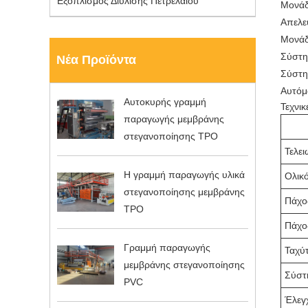
Εξοπλισμός Διύλισης Πετρελαίου
Μονάδ
Απελε
Μονάδ
Σύστη
Νέα Προϊόντα
Σύστη
Αυτόμ
Αυτοκυρής γραμμή
Τεχνι
παραγωγής μεμβράνης
στεγανοποίησης TPO
Τελε
Η γραμμή παραγωγής υλικά
Ολικ
στεγανοποίησης μεμβράνης
Πάχο
TPO
Πάχο
Γραμμή παραγωγής
Ταχύ
μεμβράνης στεγανοποίησης
Σύστ
PVC
Έλεγ