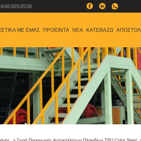
18463653536
ΧΕΤΙΚΆ ΜΕ ΕΜΆΣ
ΠΡΟΪΌΝΤΑ
ΝΈΑ
ΚΑΤΕΒΆΖΩ
ΑΠΟΣΤΟΛ
ράνης
>
Σειρά Παραγωγής Αυτοκόλλητων Πλακιδίων TPU Color Steel