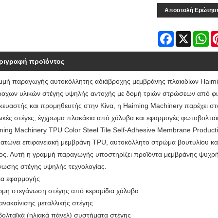
Αποστολή Ερώτησ
Facebook
X
Wh
ριγραφή προϊόντος
μμή παραγωγής αυτοκόλλητης αδιάβροχης μεμβράνης πλακιδίων Haiming
ροχων υλικών στέγης υψηλής αντοχής με δομή τριών στρώσεων από φ
κευαστής και προμηθευτής στην Κίνα, η Haiming Machinery παρέχει στ
λικές στέγες, έγχρωμα πλακάκια από χάλυβα και εφαρμογές φωτοβολτα
ming Machinery TPU Color Steel Tile Self-Adhesive Membrane Product
ατώνει επιφανειακή μεμβράνη TPU, αυτοκόλλητο στρώμα βουτυλίου κα
ος. Αυτή η γραμμή παραγωγής υποστηρίζει προϊόντα μεμβράνης ψυχρ
νωσης στέγης υψηλής τεχνολογίας.
ια εφαρμογής
μη στεγάνωση στέγης από κεραμίδια χάλυβα
ανακαίνισης μεταλλικής στέγης
ολταϊκά (ηλιακά πάνελ) συστήματα στέγης