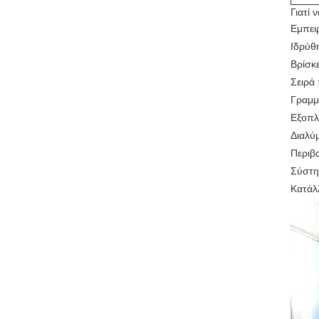
Γιατί 
Εμπει
Ιδρύθ
Βρίσκ
Σειρά
Γραμμ
Εξοπλ
Διαλύ
Περιβα
Σύστη
Κατάλ