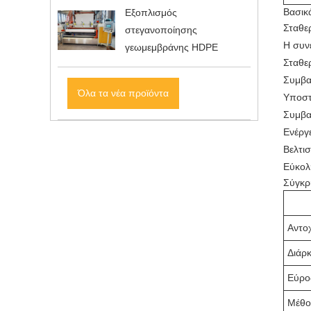
Βασικ
Εξοπλισμός
Σταθε
στεγανοποίησης
Η συν
γεωμεμβράνης HDPE
Σταθε
Συμβα
Όλα τα νέα προϊόντα
Υποστ
Συμβα
Ενέργ
Βελτι
Εύκολ
Σύγκρ
Αντοχ
Διάρκ
Εύρο
Μέθο