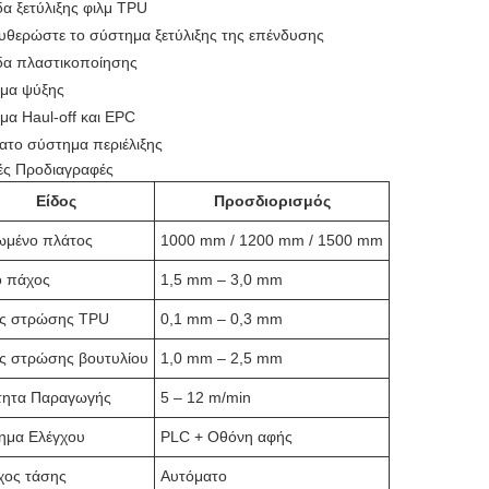
α ξετύλιξης φιλμ TPU
υθερώστε το σύστημα ξετύλιξης της επένδυσης
α πλαστικοποίησης
μα ψύξης
μα Haul-off και EPC
ατο σύστημα περιέλιξης
κές Προδιαγραφές
Είδος
Προσδιορισμός
ιωμένο πλάτος
1000 mm / 1200 mm / 1500 mm
ό πάχος
1,5 mm – 3,0 mm
ς στρώσης TPU
0,1 mm – 0,3 mm
ς στρώσης βουτυλίου
1,0 mm – 2,5 mm
τητα Παραγωγής
5 – 12 m/min
ημα Ελέγχου
PLC + Οθόνη αφής
χος τάσης
Αυτόματο