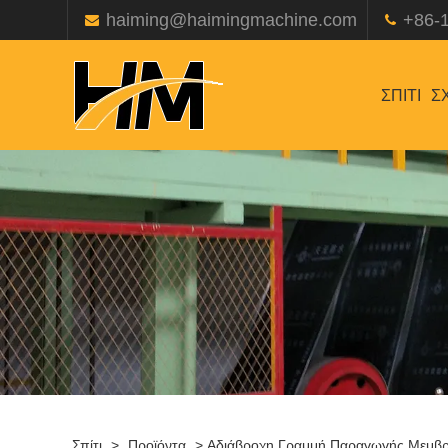
haiming@haimingmachine.com
+86-
ΣΠΊΤΙ
Σ
Σπίτι
>
Προϊόντα
>
Αδιάβροχη Γραμμή Παραγωγής Μεμβ