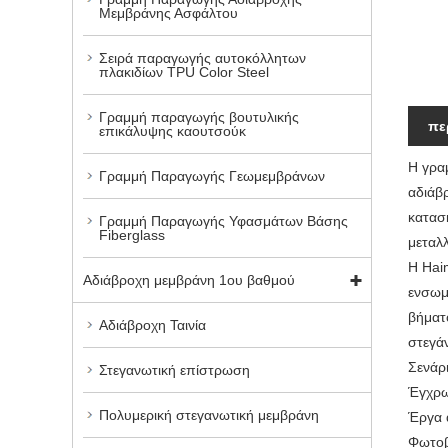
Μεμβράνης Ασφάλτου
Σειρά παραγωγής αυτοκόλλητων
πλακιδίων TPU Color Steel
Γραμμή παραγωγής βουτυλικής
πε
επικάλυψης καουτσούκ
Η γρα
Γραμμή Παραγωγής Γεωμεμβράνων
αδιάβ
κατασ
Γραμμή Παραγωγής Υφασμάτων Βάσης
Fiberglass
μεταλ
Η Hai
Αδιάβροχη μεμβράνη 1ου βαθμού
ενσωμ
βήματ
Αδιάβροχη Ταινία
στεγά
Σενάρ
Στεγανωτική επίστρωση
Έγχρω
Πολυμερική στεγανωτική μεμβράνη
Έργα 
Φωτοβ