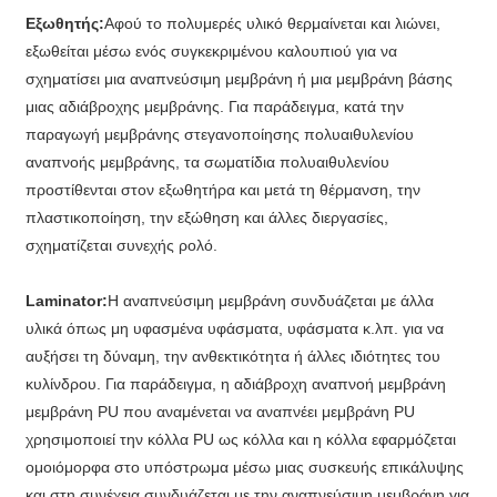
Εξωθητής:
Αφού το πολυμερές υλικό θερμαίνεται και λιώνει,
εξωθείται μέσω ενός συγκεκριμένου καλουπιού για να
σχηματίσει μια αναπνεύσιμη μεμβράνη ή μια μεμβράνη βάσης
μιας αδιάβροχης μεμβράνης. Για παράδειγμα, κατά την
παραγωγή μεμβράνης στεγανοποίησης πολυαιθυλενίου
αναπνοής μεμβράνης, τα σωματίδια πολυαιθυλενίου
προστίθενται στον εξωθητήρα και μετά τη θέρμανση, την
πλαστικοποίηση, την εξώθηση και άλλες διεργασίες,
σχηματίζεται συνεχής ρολό.
Laminator:
Η αναπνεύσιμη μεμβράνη συνδυάζεται με άλλα
υλικά όπως μη υφασμένα υφάσματα, υφάσματα κ.λπ. για να
αυξήσει τη δύναμη, την ανθεκτικότητα ή άλλες ιδιότητες του
κυλίνδρου. Για παράδειγμα, η αδιάβροχη αναπνοή μεμβράνη
μεμβράνη PU που αναμένεται να αναπνέει μεμβράνη PU
χρησιμοποιεί την κόλλα PU ως κόλλα και η κόλλα εφαρμόζεται
ομοιόμορφα στο υπόστρωμα μέσω μιας συσκευής επικάλυψης
και στη συνέχεια συνδυάζεται με την αναπνεύσιμη μεμβράνη για