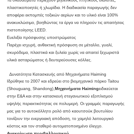
Τα σκευάσματα περιέχουν μηδενικούς πτητικούς διαλύτες,
πλαστικοποιητές ή χλωρίδια. Η διαδικασία παραγωγής δεν
αποφέρει εκπομπές τοξικών αερίων και το υλικό είναι 100%
ανακυκλώσιμο, βοηθώντας τα έργα να πληρούν τις απαιτήσεις
πιστοποίησης LEED.
Ευελιξία πρόσφυσης υποστρώματος
Παρέχει ισχυρή, ανθεκτική πρόσφυση σε μέταλλο, γυαλί,
σκυρόδεμα, πλαστικά και ξυλεία χωρίς να απαιτεί ξεχωριστά
υλικά ασταρώματος ή δευτερεύουσες κόλλες.
Δυνατότητα Κατασκευής από Μηχανήματα Haiming
Ιδρύθηκε το 2007 και εδρεύει στο βιομηχανικό πάρκο Taitou
(Shouguang, Shandong),
Μηχανήματα Haiming
ειδικεύεται
στην Ε&Α και στην κατασκευή στεγανωτικού εξοπλισμού
υψηλής περιεκτικότητας σε πολυμερή. Οι γραμμές παραγωγής
μας για το αυτοκόλλητο ρολό από καουτσούκ βουτυλίου
τονίζουν την ενεργειακή απόδοση, το χαμηλό λειτουργικό
κόστος και τον σταθερό αυτοματοποιημένο έλεγχο.
Ανακοίνωση περιβαλλοντικού