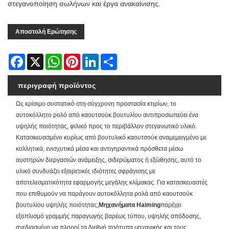
στεγανοποίηση σωλήνων και έργα ανακαίνισης.
Αποστολή Ερώτησης
Facebook
X
WhatsApp
Pinterest
LinkedIn
Share
περιγραφή προϊόντος
Ως κρίσιμο συστατικό στη σύγχρονη προστασία κτιρίων, το
αυτοκόλλητο ρολό από καουτσούκ βουτυλίου αντιπροσωπεύει ένα
υψηλής ποιότητας, φιλικό προς το περιβάλλον στεγανωτικό υλικό.
Κατασκευασμένο κυρίως από βουτυλικό καουτσούκ αναμεμειγμένο με
κολλητικά, ενισχυτικά μέσα και αντιγηραντικά πρόσθετα μέσω
αυστηρών διεργασιών ανάμειξης, σιδερώματος ή εξώθησης, αυτό το
υλικό συνδυάζει εξαιρετικές ιδιότητες σφράγισης με
αποτελεσματικότητα εφαρμογής μεγάλης κλίμακας. Για κατασκευαστές
που επιθυμούν να παράγουν αυτοκόλλητα ρολά από καουτσούκ
βουτυλίου υψηλής ποιότητας,
Μηχανήματα Haiming
παρέχει
εξοπλισμό γραμμής παραγωγής βαρέως τύπου, υψηλής απόδοσης,
σχεδιασμένο να πληροί τα διεθνή πρότυπα μηχανικής και τους