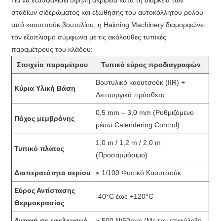
σταδίων σιδερώματος και εξώθησης του αυτοκόλλητου ρολού
από καουτσούκ βουτυλίου, η Haiming Machinery διαμορφώνει
τον εξοπλισμό σύμφωνα με τις ακόλουθες τυπικές
παραμέτρους του κλάδου:
Στοιχείο παραμέτρου
Τυπικό εύρος προδιαγραφών
Βουτυλικό καουτσούκ (IIR) +
Κύρια Υλική Βάση
Λειτουργικά πρόσθετα
0,5 mm – 3,0 mm (Ρυθμιζόμενο
Πάχος μεμβράνης
μέσω Calendering Control)
1,0 m / 1,2 m / 2,0 m
Τυπικό πλάτος
(Προσαρμόσιμο)
Διαπερατότητα αερίου
≤ 1/100 Φυσικό Καουτσούκ
Εύρος Αντίστασης
-40°C έως +120°C
Θερμοκρασίας
Αντοχή σε εφελκυσμό
≥ 500 N/50mm (Με την επιφύλαξη