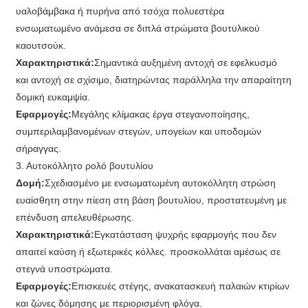
υαλοβάμβακα ή πυρήνα από τσόχα πολυεστέρα
ενσωματωμένο ανάμεσα σε διπλά στρώματα βουτυλικού
καουτσούκ.
Χαρακτηριστικά:
Σημαντικά αυξημένη αντοχή σε εφελκυσμό
και αντοχή σε σχίσιμο, διατηρώντας παράλληλα την απαραίτητη
δομική ευκαμψία.
Εφαρμογές:
Μεγάλης κλίμακας έργα στεγανοποίησης,
συμπεριλαμβανομένων στεγών, υπογείων και υποδομών
σήραγγας.
3. Αυτοκόλλητο ρολό βουτυλίου
Δομή:
Σχεδιασμένο με ενσωματωμένη αυτοκόλλητη στρώση
ευαίσθητη στην πίεση στη βάση βουτυλίου, προστατευμένη με
επένδυση απελευθέρωσης.
Χαρακτηριστικά:
Εγκατάσταση ψυχρής εφαρμογής που δεν
απαιτεί καύση ή εξωτερικές κόλλες. προσκολλάται αμέσως σε
στεγνά υποστρώματα.
Εφαρμογές:
Επισκευές στέγης, ανακατασκευή παλαιών κτιρίων
και ζώνες δόμησης με περιορισμένη φλόγα.